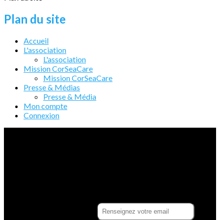
Plan du site
Accueil
L'association
L'association
Mission CorSeaCare
Mission CorSeaCare
Presse & Médias
Presse & Média
Mon compte
Connexion
Association d'écovolontariat basée en Corse, spécialisée dans
la lutte contre la pollution plastique en Méditerranée, et
engagée pour la recherche low-tech, les expérimentations de
recyclage local et la promotion du zéro déchet.
Mare Vivu est une association loi 1901 à but non lucratif. Tous
les fonds récoltés sont utilisés afin de faire fonctionner les
missions scientifiques et environnementales organisées par
l’association.
Je m'abonne à la newsletter